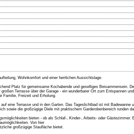
ufteilung, Wohnkomfort und einer herrlichen Aussichtslage.
eichend Platz für gemeinsame Kochabende und geselliges Beisammensein. D
r großen Terrasse über der Garage - ein wunderbarer Ort zum Entspannen und
r Familie, Freizeit und Erholung.
tt auf eine Terrasse und in den Garten. Das Tageslichtbad ist mit Badewanne
ich sowie die großzügige Diele mit praktischem Garderobenbereich runden d
smöglichkeiten bieten - ob als Schlaf-, Kinder-, Arbeits- oder Gästezimmer. 
aumöglichkeiten. Von hier
tzliche großzügige Staufläche bietet.