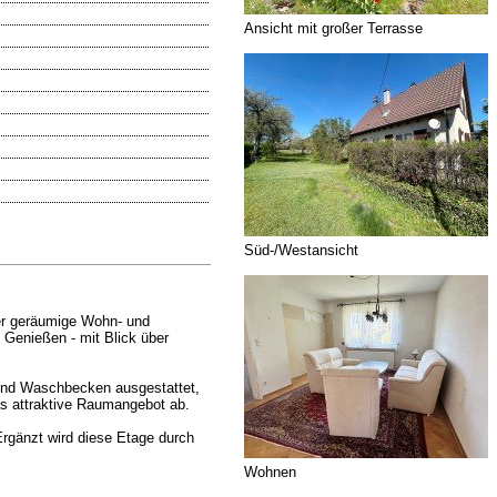
Ansicht mit großer Terrasse
Süd-/Westansicht
er geräumige Wohn- und
 Genießen - mit Blick über
 und Waschbecken ausgestattet,
as attraktive Raumangebot ab.
Ergänzt wird diese Etage durch
Wohnen