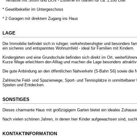
* Terrasse mit Strom und Licht - Zisterne im Garten für ca. 1.200 Liter
* Gewölbekeller im Untergeschoss
* 2 Garagen mit direktem Zugang ins Haus
LAGE
Die Immobilie befindet sich in ruhiger, verkehrsberuhigter und besonders
ein sicheres und entspanntes Wohnumfeld - ideal für Familien mit Kindern.
Kindergärten und eine Grundschule befinden sich direkt im Ort, weiterführ
Kurze Wege erleichtern den Alltag und machen die Lage besonders attraktiv 
Die gute Anbindung an den öffentlichen Nahverkehr (S-Bahn S6) sowie die Nä
Zahlreiche Feld- und Spazierwege, Sport- und Tennisplätze in unmittelbar
Spielen und Entdecken.
SONSTIGES
Dieses charmante Haus mit großzügigem Garten bietet ein ideales Zuhause 
Nach vielen schönen Jahren, in denen hier Kinder aufgewachsen sind, sucht
KONTAKTINFORMATION