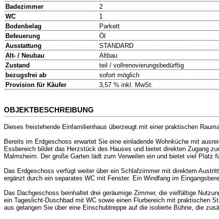
Badezimmer
2
WC
1
Bodenbelag
Parkett
Befeuerung
Öl
Ausstattung
STANDARD
Alt- / Neubau
Altbau
Zustand
teil / vollrenovierungsbedürftig
bezugsfrei ab
sofort möglich
Provision für Käufer
3,57 % inkl. MwSt.
OBJEKTBESCHREIBUNG
Dieses freistehende Einfamilienhaus überzeugt mit einer praktischen Rauma
Bereits im Erdgeschoss erwartet Sie eine einladende Wohnküche mit ausr
Essbereich bildet das Herzstück des Hauses und bietet direkten Zugang zu
Malmsheim. Der große Garten lädt zum Verweilen ein und bietet viel Platz fü
Das Erdgeschoss verfügt weiter über ein Schlafzimmer mit direktem Austri
ergänzt durch ein separates WC mit Fenster. Ein Windfang im Eingangsbere
Das Dachgeschoss beinhaltet drei geräumige Zimmer, die vielfältige Nutzung
ein Tageslicht-Duschbad mit WC sowie einen Flurbereich mit praktischen St
aus gelangen Sie über eine Einschubtreppe auf die isolierte Bühne, die zusä