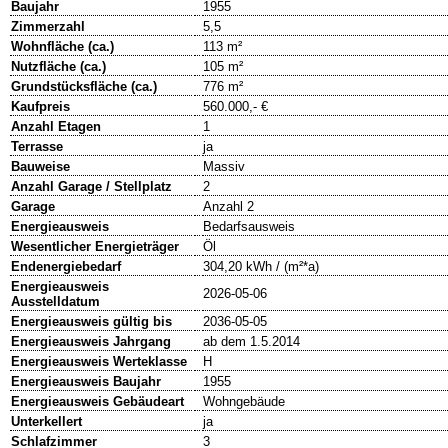
Baujahr
1955
Zimmerzahl
5,5
Wohnfläche (ca.)
113 m²
Nutzfläche (ca.)
105 m²
Grundstücksfläche (ca.)
776 m²
Kaufpreis
560.000,- €
Anzahl Etagen
1
Terrasse
ja
Bauweise
Massiv
Anzahl Garage / Stellplatz
2
Garage
Anzahl 2
Energieausweis
Bedarfsausweis
Wesentlicher Energieträger
Öl
Endenergiebedarf
304,20 kWh / (m²*a)
Energieausweis
2026-05-06
Ausstelldatum
Energieausweis gültig bis
2036-05-05
Energieausweis Jahrgang
ab dem 1.5.2014
Energieausweis Werteklasse
H
Energieausweis Baujahr
1955
Energieausweis Gebäudeart
Wohngebäude
Unterkellert
ja
Schlafzimmer
3