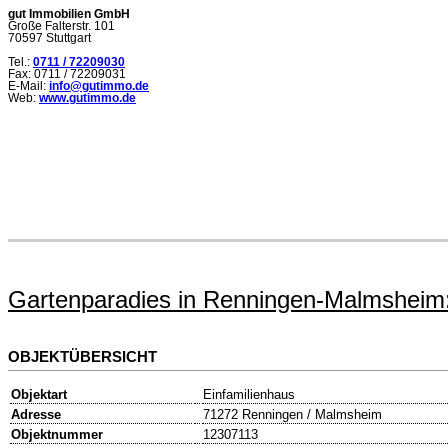
gut Immobilien GmbH
Große Falterstr. 101
70597 Stuttgart
Tel.:
0711 / 72209030
Fax: 0711 / 72209031
E-Mail:
info@gutimmo.de
Web:
www.gutimmo.de
Gartenparadies in Renningen-Malmsheim:
OBJEKTÜBERSICHT
Objektart
Einfamilienhaus
Adresse
71272 Renningen / Malmsheim
Objektnummer
12307113