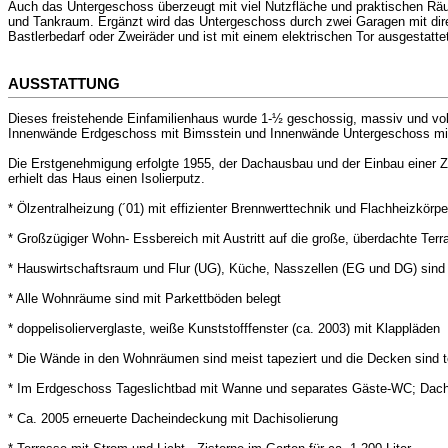
Auch das Untergeschoss überzeugt mit viel Nutzfläche und praktischen Räume
und Tankraum. Ergänzt wird das Untergeschoss durch zwei Garagen mit dire
Bastlerbedarf oder Zweiräder und ist mit einem elektrischen Tor ausgestatte
AUSSTATTUNG
Dieses freistehende Einfamilienhaus wurde 1-½ geschossig, massiv und voll 
Innenwände Erdgeschoss mit Bimsstein und Innenwände Untergeschoss mi
Die Erstgenehmigung erfolgte 1955, der Dachausbau und der Einbau einer Z
erhielt das Haus einen Isolierputz.
* Ölzentralheizung (´01) mit effizienter Brennwerttechnik und Flachheizkörpe
* Großzügiger Wohn- Essbereich mit Austritt auf die große, überdachte Ter
* Hauswirtschaftsraum und Flur (UG), Küche, Nasszellen (EG und DG) sind 
* Alle Wohnräume sind mit Parkettböden belegt
* doppelisolierverglaste, weiße Kunststofffenster (ca. 2003) mit Klappläden
* Die Wände in den Wohnräumen sind meist tapeziert und die Decken sind t
* Im Erdgeschoss Tageslichtbad mit Wanne und separates Gäste-WC; Da
* Ca. 2005 erneuerte Dacheindeckung mit Dachisolierung