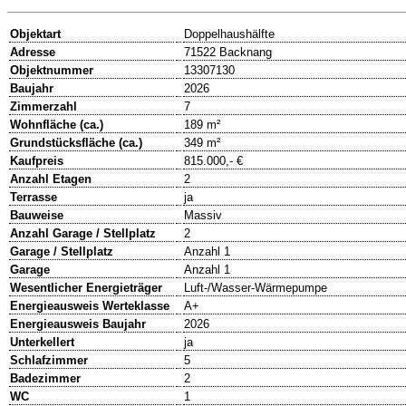
Objektart
Doppelhaushälfte
Adresse
71522 Backnang
Objektnummer
13307130
Baujahr
2026
Zimmerzahl
7
Wohnfläche (ca.)
189 m²
Grundstücksfläche (ca.)
349 m²
Kaufpreis
815.000,- €
Anzahl Etagen
2
Terrasse
ja
Bauweise
Massiv
Anzahl Garage / Stellplatz
2
Garage / Stellplatz
Anzahl 1
Garage
Anzahl 1
Wesentlicher Energieträger
Luft-/Wasser-Wärmepumpe
Energieausweis Werteklasse
A+
Energieausweis Baujahr
2026
Unterkellert
ja
Schlafzimmer
5
Badezimmer
2
WC
1