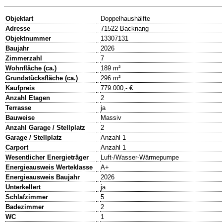
Objektart
Doppelhaushälfte
Adresse
71522 Backnang
Objektnummer
13307131
Baujahr
2026
Zimmerzahl
7
Wohnfläche (ca.)
189 m²
Grundstücksfläche (ca.)
296 m²
Kaufpreis
779.000,- €
Anzahl Etagen
2
Terrasse
ja
Bauweise
Massiv
Anzahl Garage / Stellplatz
2
Garage / Stellplatz
Anzahl 1
Carport
Anzahl 1
Wesentlicher Energieträger
Luft-/Wasser-Wärmepumpe
Energieausweis Werteklasse
A+
Energieausweis Baujahr
2026
Unterkellert
ja
Schlafzimmer
5
Badezimmer
2
WC
1