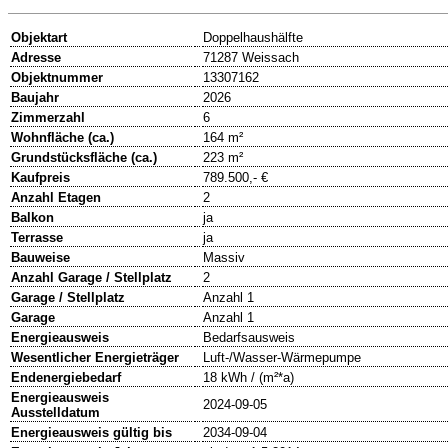
Objektart
Doppelhaushälfte
Adresse
71287 Weissach
Objektnummer
13307162
Baujahr
2026
Zimmerzahl
6
Wohnfläche (ca.)
164 m²
Grundstücksfläche (ca.)
223 m²
Kaufpreis
789.500,- €
Anzahl Etagen
2
Balkon
ja
Terrasse
ja
Bauweise
Massiv
Anzahl Garage / Stellplatz
2
Garage / Stellplatz
Anzahl 1
Garage
Anzahl 1
Energieausweis
Bedarfsausweis
Wesentlicher Energieträger
Luft-/Wasser-Wärmepumpe
Endenergiebedarf
18 kWh / (m²*a)
Energieausweis
2024-09-05
Ausstelldatum
Energieausweis gültig bis
2034-09-04