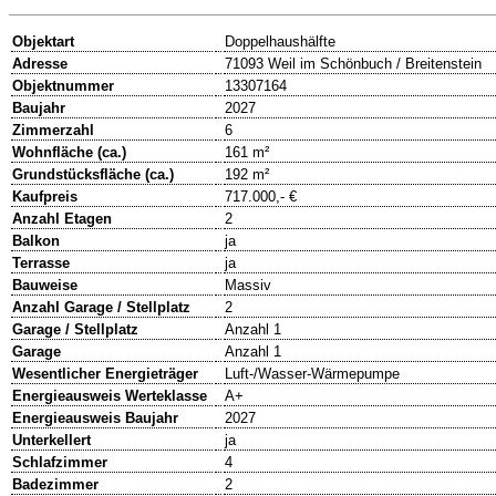
Objektart
Doppelhaushälfte
Adresse
71093 Weil im Schönbuch / Breitenstein
Objektnummer
13307164
Baujahr
2027
Zimmerzahl
6
Wohnfläche (ca.)
161 m²
Grundstücksfläche (ca.)
192 m²
Kaufpreis
717.000,- €
Anzahl Etagen
2
Balkon
ja
Terrasse
ja
Bauweise
Massiv
Anzahl Garage / Stellplatz
2
Garage / Stellplatz
Anzahl 1
Garage
Anzahl 1
Wesentlicher Energieträger
Luft-/Wasser-Wärmepumpe
Energieausweis Werteklasse
A+
Energieausweis Baujahr
2027
Unterkellert
ja
Schlafzimmer
4
Badezimmer
2