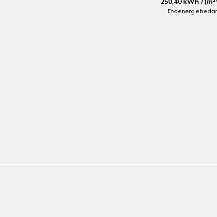
250,40 kWh / (m²
Endenergiebedar