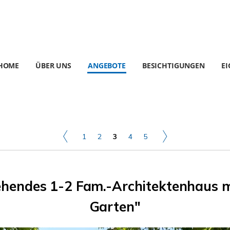
HOME
ÜBER UNS
ANGEBOTE
BESICHTIGUNGEN
E
1
2
3
4
5
tehendes 1-2 Fam.-Architektenhaus m
Garten"