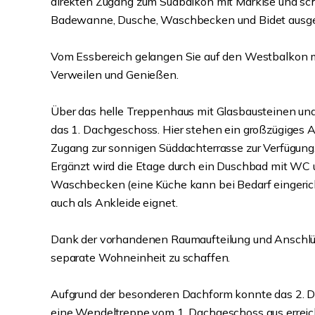
direkten Zugang zum Südbalkon mit Markise und sch
Badewanne, Dusche, Waschbecken und Bidet ausges
Vom Essbereich gelangen Sie auf den Westbalkon mi
Verweilen und Genießen.
Über das helle Treppenhaus mit Glasbausteinen und
das 1. Dachgeschoss. Hier stehen ein großzügiges 
Zugang zur sonnigen Süddachterrasse zur Verfügung
Ergänzt wird die Etage durch ein Duschbad mit WC un
Waschbecken (eine Küche kann bei Bedarf eingerich
auch als Ankleide eignet.
Dank der vorhandenen Raumaufteilung und Anschlüss
separate Wohneinheit zu schaffen.
Aufgrund der besonderen Dachform konnte das 2. D
eine Wendeltreppe vom 1. Dachgeschoss aus erreich