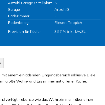
Anzahl Garage / Stellplatz
5
Garage
Anzahl 3
Badezimmer
3
Bodenbelag
Fliesen, Teppich
Provision für Käufer
3,57 % inkl. MwSt.
s
 mit einem einladenden Eingangsbereich inklusive Diele
39 m² große Wohn- und Esszimmer mit offener Küche,
 und verfügt - ebenso wie das Wohnzimmer - über einen