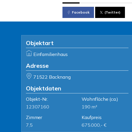
Facebook
(Twitter)
Objektart
Einfamilienhaus
Adresse
71522 Backnang
Objektdaten
Objekt-Nr.
Wohnfläche
(ca.)
12307160
190 m²
Zimmer
Kaufpreis
7,5
675.000,- €