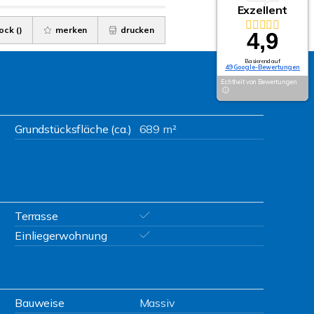
Exzellent
ock (
)
merken
drucken
4,9
Basierend auf
49 Google-Bewertungen
Echtheit von Bewertungen
Grundstücksfläche (ca.)
689 m²
Terrasse
Einliegerwohnung
Bauweise
Massiv