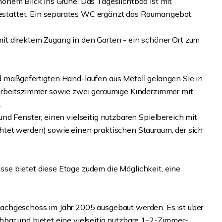
önem Blick ins Grüne. Das Tageslichtbad ist mit
tattet. Ein separates WC ergänzt das Raumangebot.
t direktem Zugang in den Garten - ein schöner Ort zum
 maßgefertigten Hand-läufen aus Metall gelangen Sie in
Arbeitszimmer sowie zwei geräumige Kinderzimmer mit
.
d Fenster, einen vielseitig nutzbaren Spielbereich mit
tet werden) sowie einen praktischen Stauraum, der sich
e bietet diese Etage zudem die Möglichkeit, eine
achgeschoss im Jahr 2005 ausgebaut werden. Es ist über
bar und bietet eine vielseitig nutzbare 1-2-Zimmer-