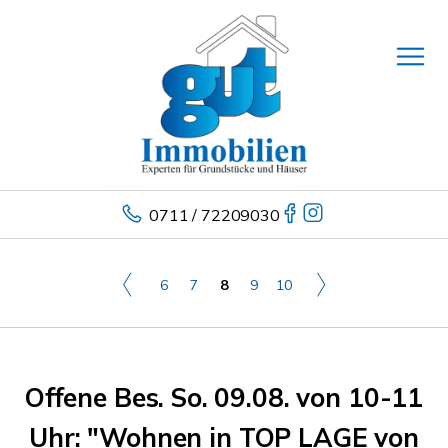
0711 / 72209030
6
7
8
9
10
Offene Bes. So. 09.08. von 10-11
Uhr: "Wohnen in TOP LAGE von