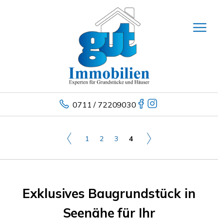
0711 / 72209030
1
2
3
4
Exklusives Baugrundstück in
Seenähe für Ihr