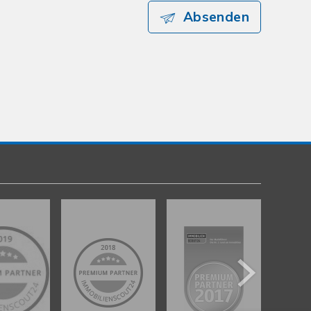
Absenden
Kundenbewertungen und Erfahrungen zu
gut Immobilien GmbH
%
100
SEHR GUT
Empfehlungen auf
ProvenExpert.com
5,00
/
4,89