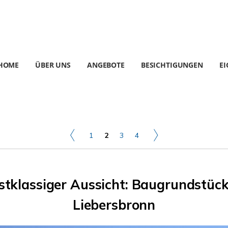
HOME
ÜBER UNS
ANGEBOTE
BESICHTIGUNGEN
E
1
2
3
4
tklassiger Aussicht: Baugrundstück 
Liebersbronn