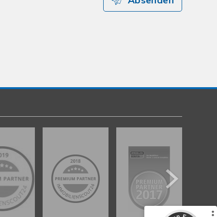
Absenden
Kundenbewertungen und Erfahrungen zu
gut Immobilien GmbH
%
100
SEHR GUT
Empfehlungen auf
ProvenExpert.com
5,00
/
4,89
49
3