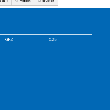
ock (
)
merken
drucken
GRZ
0,25