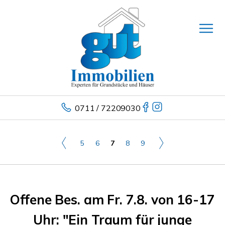
0711 / 72209030
5
6
7
8
9
Offene Bes. am Fr. 7.8. von 16-17
Uhr: "Ein Traum für junge