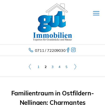
0711 / 72209030
1
2
3
4
5
Familientraum in Ostfildern-
Nellingen: Charmantes