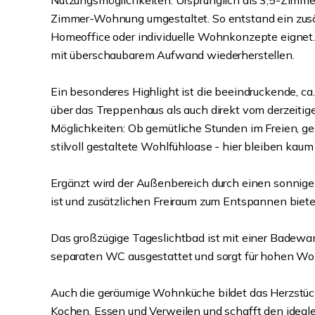
Nutzungsmöglichkeiten. Ursprünglich als 3,5-Zimme
Zimmer-Wohnung umgestaltet. So entstand ein zusätzl
Homeoffice oder individuelle Wohnkonzepte eignet. 
mit überschaubarem Aufwand wiederherstellen.
Ein besonderes Highlight ist die beeindruckende, ca
über das Treppenhaus als auch direkt vom derzeitig
Möglichkeiten: Ob gemütliche Stunden im Freien, ges
stilvoll gestaltete Wohlfühloase - hier bleiben kau
Ergänzt wird der Außenbereich durch einen sonnige
ist und zusätzlichen Freiraum zum Entspannen biete
Das großzügige Tageslichtbad ist mit einer Badew
separaten WC ausgestattet und sorgt für hohen Wo
Auch die geräumige Wohnküche bildet das Herzstüc
Kochen, Essen und Verweilen und schafft den ideal