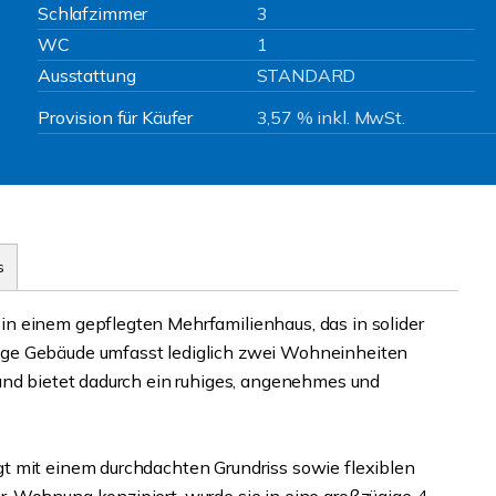
Schlafzimmer
3
WC
1
Ausstattung
STANDARD
Provision für Käufer
3,57 % inkl. MwSt.
s
n einem gepflegten Mehrfamilienhaus, das in solider
ige Gebäude umfasst lediglich zwei Wohneinheiten
und bietet dadurch ein ruhiges, angenehmes und
t mit einem durchdachten Grundriss sowie flexiblen