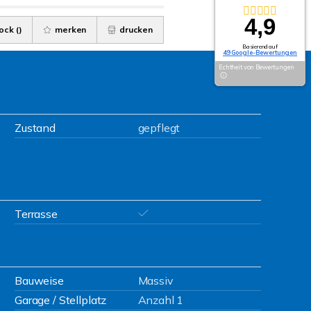
4,9
ock (
)
merken
drucken
Basierend auf
49 Google-Bewertungen
Echtheit von Bewertungen
Zustand
gepflegt
Terrasse
Bauweise
Massiv
Garage / Stellplatz
Anzahl 1