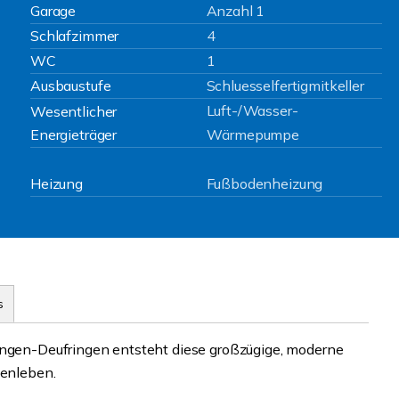
Garage
Anzahl 1
Schlafzimmer
4
WC
1
Ausbaustufe
Schluesselfertigmitkeller
Luft-/Wasser-
Wesentlicher
Energieträger
Wärmepumpe
Heizung
Fußbodenheizung
s
lingen-Deufringen entsteht diese großzügige, moderne
ienleben.