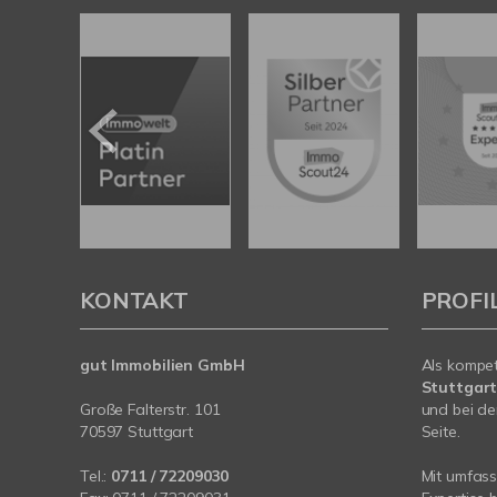
KONTAKT
PROFI
gut Immobilien GmbH
Als kompe
Stuttgar
Große Falterstr. 101
und bei de
70597 Stuttgart
Seite.
Tel.:
0711 / 72209030
Mit umfas