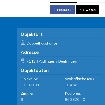
Facebook
(Twitter)
Objektart
Doppelhaushälfte
Adresse
71134 Aidlingen / Deufringen
Objektdaten
Objekt-Nr.
Wohnfläche
(ca.)
13307103
164 m²
Zimmer
Kaufpreis
6
860.820,- €