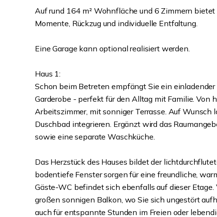
Auf rund 164 m² Wohnfläche und 6 Zimmern bietet
Momente, Rückzug und individuelle Entfaltung.
Eine Garage kann optional realisiert werden.
Haus 1:
Schon beim Betreten empfängt Sie ein einladender D
Garderobe - perfekt für den Alltag mit Familie. Von h
Arbeitszimmer, mit sonniger Terrasse. Auf Wunsch lä
Duschbad integrieren. Ergänzt wird das Raumangebo
sowie eine separate Waschküche.
Das Herzstück des Hauses bildet der lichtdurchflut
bodentiefe Fenster sorgen für eine freundliche, war
Gäste-WC befindet sich ebenfalls auf dieser Etage
großen sonnigen Balkon, wo Sie sich ungestört auf
auch für entspannte Stunden im Freien oder lebend