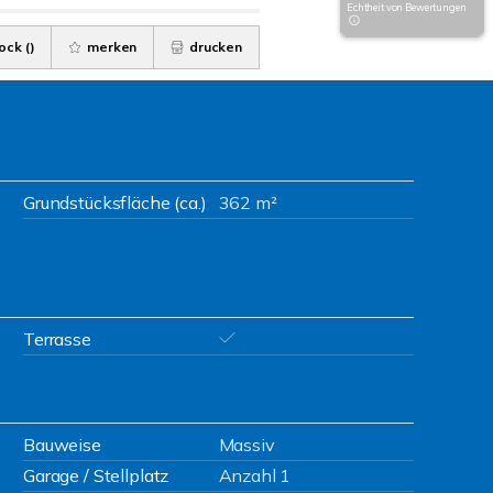
Echtheit von Bewertungen
ock (
)
merken
drucken
Grundstücksfläche (ca.)
362 m²
Terrasse
Bauweise
Massiv
Garage / Stellplatz
Anzahl 1