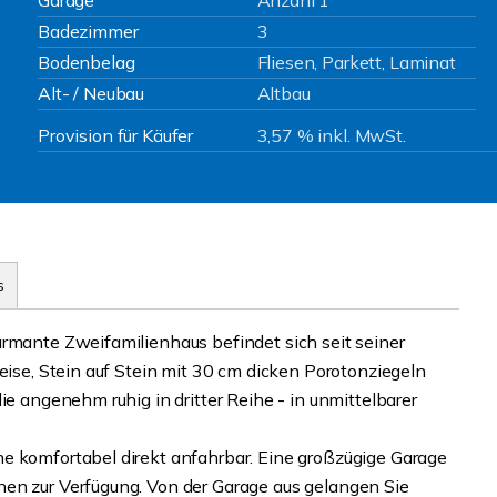
Garage
Anzahl 1
Badezimmer
3
Bodenbelag
Fliesen, Parkett, Laminat
Alt- / Neubau
Altbau
Provision für Käufer
3,57 % inkl. MwSt.
s
armante Zweifamilienhaus befindet sich seit seiner
weise, Stein auf Stein mit 30 cm dicken Porotonziegeln
ie angenehm ruhig in dritter Reihe - in unmittelbarer
e komfortabel direkt anfahrbar. Eine großzügige Garage
nen zur Verfügung. Von der Garage aus gelangen Sie