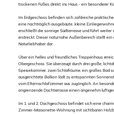
trockenen Fußes direkt ins Haus - ein besonderer Kom
Im Erdgeschoss befinden sich zahlreiche praktisch
eine nachträglich ausgebaute, kleine Einliegerwohnu
erschließt die sonnige Südterrasse und führt weiter
erstreckt. Dieser naturnahe Außenbereich stellt ein
Naturliebhaber dar.
Über ein helles und freundliches Treppenhaus err
Obergeschoss. Sie überzeugt durch drei große, licht
Speisekammer, zwei Schlafräume, ein großes Bad s
ausgerichtete Balkon lädt zu entspannten Sonnens
vom Elternschlafzimmer aus zugänglich. An besonder
angrenzende Dachterrasse einen angenehm luftigen
Im 1. und 2. Dachgeschoss befindet sich eine cha
Zimmer-Maisonette-Wohnung mit sichtbaren Holzba