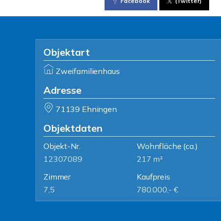
Facebook
(Twitter)
Objektart
Zweifamilienhaus
Adresse
71139 Ehningen
Objektdaten
Objekt-Nr.
Wohnfläche
(ca.)
12307089
217 m²
Zimmer
Kaufpreis
7,5
780.000,- €