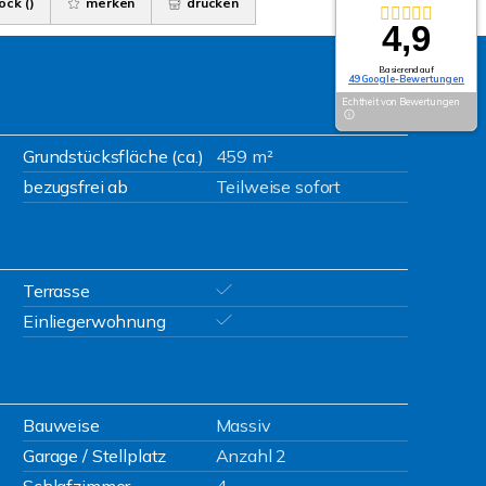
ock (
)
merken
drucken
4,9
Basierend auf
49 Google-Bewertungen
Echtheit von Bewertungen
Grundstücksfläche (ca.)
459 m²
bezugsfrei ab
Teilweise sofort
Terrasse
Einliegerwohnung
Bauweise
Massiv
Garage / Stellplatz
Anzahl 2