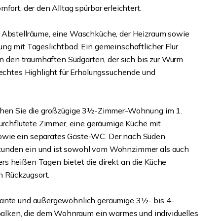
fort, der den Alltag spürbar erleichtert.
e Abstellräume, eine Waschküche, der Heizraum sowie
ng mit Tageslichtbad. Ein gemeinschaftlicher Flur
 in den traumhaften Südgarten, der sich bis zur Würm
 echtes Highlight für Erholungssuchende und
eichen Sie die großzügige 3½-Zimmer-Wohnung im 1.
durchflutete Zimmer, eine geräumige Küche mit
owie ein separates Gäste-WC. Der nach Süden
tunden ein und ist sowohl vom Wohnzimmer als auch
s heißen Tagen bietet die direkt an die Küche
 Rückzugsort.
rmante und außergewöhnlich geräumige 3½- bis 4-
lken, die dem Wohnraum ein warmes und individuelles