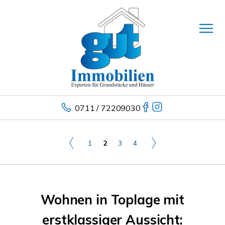
0711 / 72209030
1
2
3
4
Wohnen in Toplage mit
erstklassiger Aussicht: