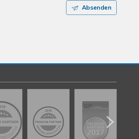
Absenden
Kundenbewertungen und Erfahrungen zu
gut Immobilien GmbH
%
100
SEHR GUT
Empfehlungen auf
ProvenExpert.com
5,00
/
4,89