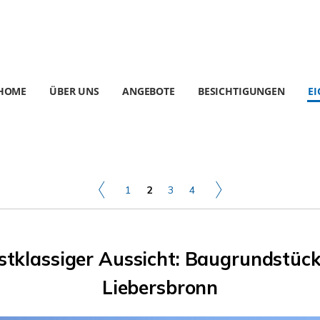
HOME
ÜBER UNS
ANGEBOTE
BESICHTIGUNGEN
E
1
2
3
4
tklassiger Aussicht: Baugrundstück 
Liebersbronn