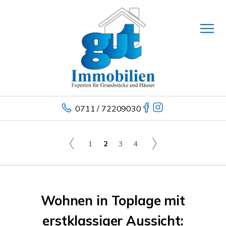
0711 / 72209030
1
2
3
4
Wohnen in Toplage mit
erstklassiger Aussicht: