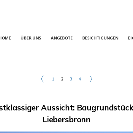
HOME
ÜBER UNS
ANGEBOTE
BESICHTIGUNGEN
E
1
2
3
4
tklassiger Aussicht: Baugrundstück 
Liebersbronn