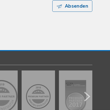
Absenden
Kundenbewertungen und Erfahrungen zu
gut Immobilien GmbH
%
100
SEHR GUT
Empfehlungen auf
ProvenExpert.com
5,00
/
4,89