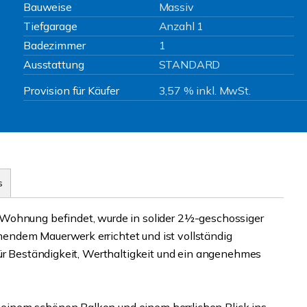
Bauweise
Massiv
Tiefgarage
Anzahl 1
Badezimmer
1
Ausstattung
STANDARD
Provision für Käufer
3,57 % inkl. MwSt.
s
 Wohnung befindet, wurde in solider 2½-geschossiger
endem Mauerwerk errichtet und ist vollständig
für Beständigkeit, Werthaltigkeit und ein angenehmes