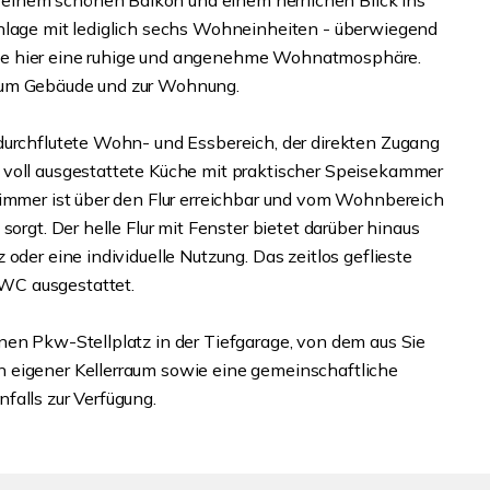
inem schönen Balkon und einem herrlichen Blick ins
anlage mit lediglich sechs Wohneinheiten - überwiegend
ie hier eine ruhige und angenehme Wohnatmosphäre.
zum Gebäude und zur Wohnung.
durchflutete Wohn- und Essbereich, der direkten Zugang
 voll ausgestattete Küche mit praktischer Speisekammer
zimmer ist über den Flur erreichbar und vom Wohnbereich
sorgt. Der helle Flur mit Fenster bietet darüber hinaus
oder eine individuelle Nutzung. Das zeitlos geflieste
WC ausgestattet.
nen Pkw-Stellplatz in der Tiefgarage, von dem aus Sie
 eigener Kellerraum sowie eine gemeinschaftliche
falls zur Verfügung.