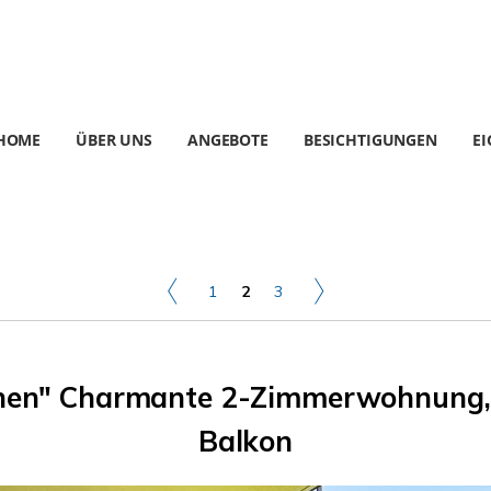
HOME
ÜBER UNS
ANGEBOTE
BESICHTIGUNGEN
E
1
2
3
ünen" Charmante 2-Zimmerwohnung, z
Balkon