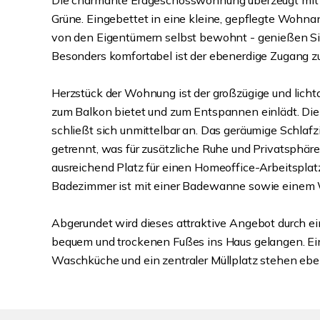
Die charmante Erdgeschosswohnung überzeugt mit e
Grüne. Eingebettet in eine kleine, gepflegte Wohn
von den Eigentümern selbst bewohnt - genießen S
Besonders komfortabel ist der ebenerdige Zugang 
Herzstück der Wohnung ist der großzügige und licht
zum Balkon bietet und zum Entspannen einlädt. Die
schließt sich unmittelbar an. Das geräumige Schlaf
getrennt, was für zusätzliche Ruhe und Privatsphäre 
ausreichend Platz für einen Homeoffice-Arbeitsplatz 
Badezimmer ist mit einer Badewanne sowie einem 
Abgerundet wird dieses attraktive Angebot durch ei
bequem und trockenen Fußes ins Haus gelangen. Ein
Waschküche und ein zentraler Müllplatz stehen eben