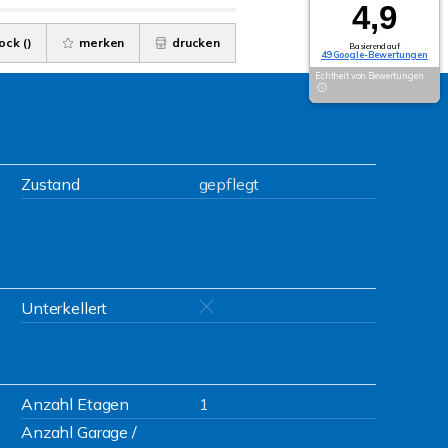
4,9
ock (
)
merken
drucken
Basierend auf
49 Google-Bewertungen
Echtheit von Bewertungen
Zustand
gepflegt
Unterkellert
Anzahl Etagen
1
Anzahl Garage /