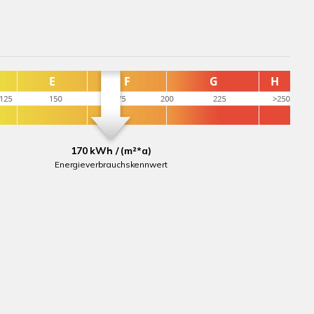
170 kWh / (m²*a)
Energieverbrauchskennwert