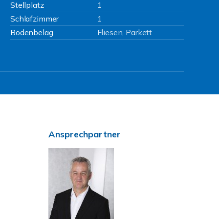
Stellplatz
1
Schlafzimmer
1
Bodenbelag
Fliesen, Parkett
Ansprechpartner