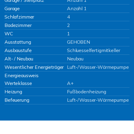
Garage / Stellplatz
Anzahl 1
Garage
Anzahl 1
Schlafzimmer
4
Badezimmer
2
WC
1
Ausstattung
GEHOBEN
Ausbaustufe
Schluesselfertigmitkeller
Alt- / Neubau
Neubau
Wesentlicher Energieträger
Luft-/Wasser-Wärmepumpe
Energieausweis
Werteklasse
A+
Heizung
Fußbodenheizung
Befeuerung
Luft-/Wasser-Wärmepumpe