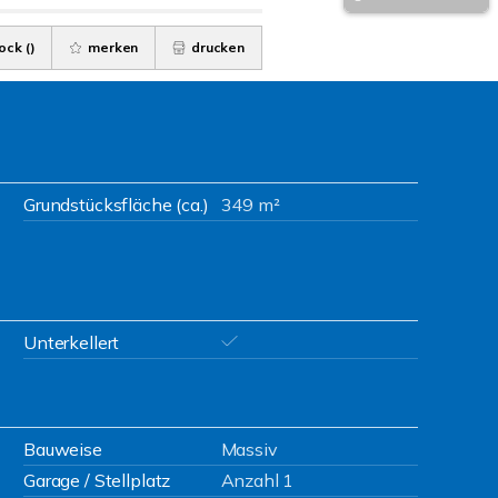
ock (
)
merken
drucken
Grundstücksfläche (ca.)
349 m²
Unterkellert
Bauweise
Massiv
Garage / Stellplatz
Anzahl 1