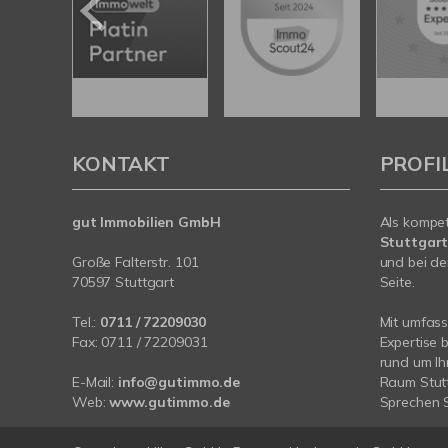
KONTAKT
PROFI
gut Immobilien GmbH
Als kompe
Stuttgar
Große Falterstr. 101
und bei de
70597 Stuttgart
Seite.
Tel.:
0711 / 72209030
Mit umfas
Fax: 0711 / 72209031
Expertise 
rund um I
E-Mail:
info@gutimmo.de
Raum Stutt
Web:
www.gutimmo.de
Sprechen S