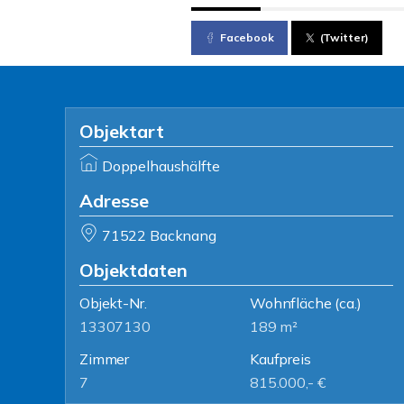
Facebook
(Twitter)
Objektart
Doppelhaushälfte
Adresse
71522 Backnang
Objektdaten
Objekt-Nr.
Wohnfläche
(ca.)
13307130
189 m²
Zimmer
Kaufpreis
7
815.000,- €