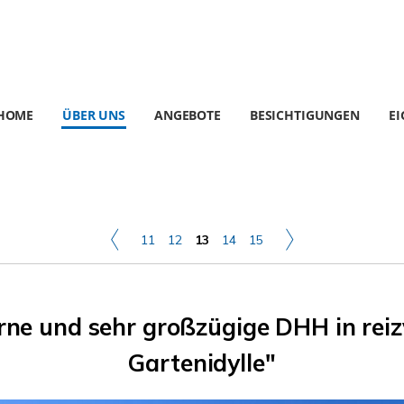
HOME
ÜBER UNS
ANGEBOTE
BESICHTIGUNGEN
E
11
12
13
14
15
ne und sehr großzügige DHH in reizv
Gartenidylle"