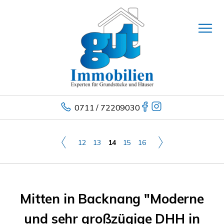
0711 / 72209030
12
13
14
15
16
Mitten in Backnang "Moderne
und sehr großzügige DHH in