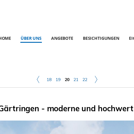
HOME
ÜBER UNS
ANGEBOTE
BESICHTIGUNGEN
E
18
19
20
21
22
 Gärtringen - moderne und hochwerti