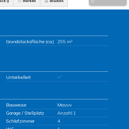
ock (
)
merken
drucken
Grundstücksfläche (ca.)
255 m²
Unterkellert
Bauweise
Massiv
Garage / Stellplatz
Anzahl 1
Schlafzimmer
4