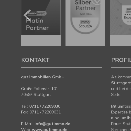
KONTAKT
PROFI
gut Immobilien GmbH
Als kompe
Stuttgar
Große Falterstr. 101
und bei de
70597 Stuttgart
Seite.
Tel.:
0711 / 72209030
Mit umfas
Fax: 0711 / 72209031
Expertise 
rund um I
E-Mail:
info@gutimmo.de
Raum Stutt
Web:
www.gutimmo.de
Sprechen S