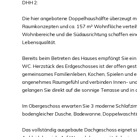
DHH 2:
Die hier angebotene Doppelhaushälfte überzeugt mi
Raumkonzepten und ca. 157 m² Wohnfläche verteilt 
Wohnbereiche und die Südausrichtung schaffen ein
Lebensqualität.
Bereits beim Betreten des Hauses empfängt Sie ein
WC. Herzstück des Erdgeschosses ist der offen gest
gemeinsames Familienleben, Kochen, Spielen und e
angenehmes Raumgefühl und verbinden Innen- und 
gelangen Sie direkt auf die sonnige Terrasse und i
Im Obergeschoss erwarten Sie 3 moderne Schlafzim
bodengleicher Dusche, Badewanne, Doppelwaschti
Das vollständig ausgebaute Dachgeschoss eignet sic