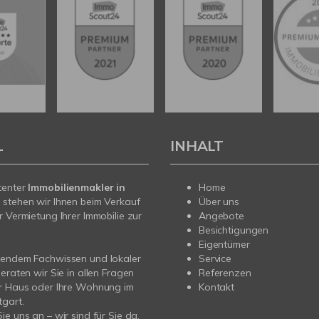
L
INHALT
tenter
Immobilienmakler in
Home
t
stehen wir Ihnen beim Verkauf
Über uns
r Vermietung Ihrer Immobilie zur
Angebote
Besichtigungen
Eigentümer
sendem Fachwissen und lokaler
Service
beraten wir Sie in allen Fragen
Referenzen
hr Haus oder Ihre Wohnung im
Kontakt
gart.
ie uns an – wir sind für Sie da.