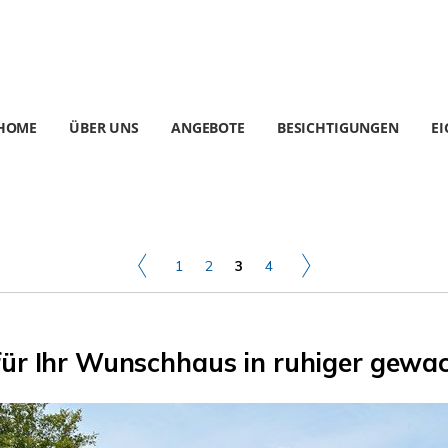
HOME
ÜBER UNS
ANGEBOTE
BESICHTIGUNGEN
E
1
2
3
4
ür Ihr Wunschhaus in ruhiger gewa