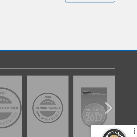
Kundenbewertungen und Erfahrungen zu
gut Immobilien GmbH
%
100
SEHR GUT
Empfehlungen auf
ProvenExpert.com
5,00
/
4,89
49
3
1
Bewertungen von
Bewertungen auf