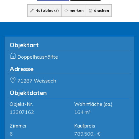
Notizblock (
)
merken
drucken
Objektart
Doppelhaushälfte
Adresse
71287 Weissach
Objektdaten
Objekt-Nr.
Wohnfläche
(ca.)
13307162
164 m²
Zimmer
Kaufpreis
6
789.500,- €