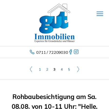
0711 / 72209030
1
2
3
4
5
Rohbaubesichtigung am Sa.
08.08. von 10-11 Uhr: "Helle,