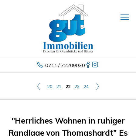
0711 / 72209030
20
21
22
23
24
"Herrliches Wohnen in ruhiger
Randlage von Thomashardt" Es