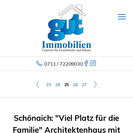
0711 / 72209030
23
24
25
26
27
Schönaich: "Viel Platz für die
Familie" Architektenhaus mit