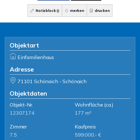
Notizblock (
)
merken
drucken
Objektart
Einfamilienhaus
Adresse
71101 Schönaich - Schönaich
Objektdaten
Objekt-Nr.
Wohnfläche
(ca.)
12307174
177 m²
Zimmer
Kaufpreis
7,5
599.000,- €