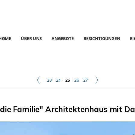
HOME
ÜBER UNS
ANGEBOTE
BESICHTIGUNGEN
E
23
24
25
26
27
r die Familie" Architektenhaus mit 