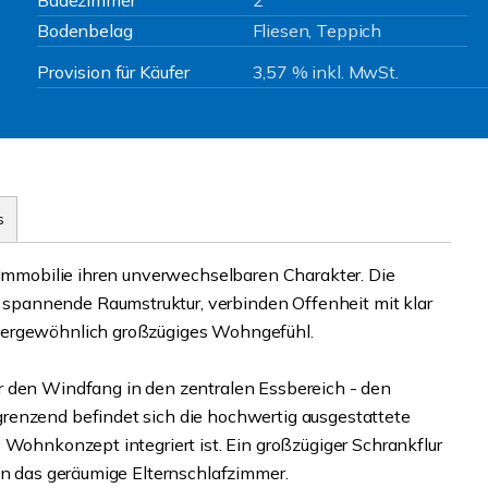
Badezimmer
2
Bodenbelag
Fliesen, Teppich
Provision für Käufer
3,57 % inkl. MwSt.
s
r Immobilie ihren unverwechselbaren Charakter. Die
pannende Raumstruktur, verbinden Offenheit mit klar
ßergewöhnlich großzügiges Wohngefühl.
r den Windfang in den zentralen Essbereich - den
renzend befindet sich die hochwertig ausgestattete
 Wohnkonzept integriert ist. Ein großzügiger Schrankflur
in das geräumige Elternschlafzimmer.