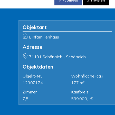
Facebook
(Twitter)
Objektart
Einfamilienhaus
Adresse
71101 Schönaich - Schönaich
Objektdaten
Objekt-Nr.
Wohnfläche
(ca.)
12307174
177 m²
Zimmer
Kaufpreis
7,5
599.000,- €