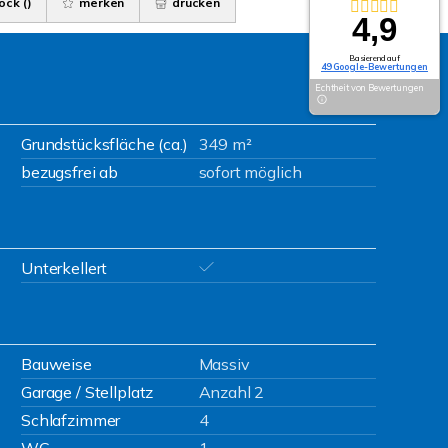
ock (
)
merken
drucken
4,9
Basierend auf
49 Google-Bewertungen
Echtheit von Bewertungen
Grundstücksfläche (ca.)
349 m²
bezugsfrei ab
sofort möglich
Unterkellert
Bauweise
Massiv
Garage / Stellplatz
Anzahl 2
Schlafzimmer
4