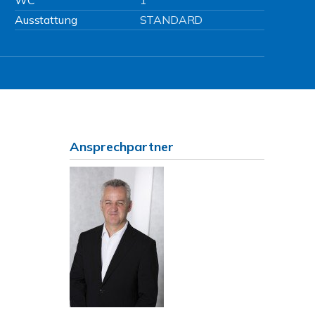
WC
1
Ausstattung
STANDARD
Ansprechpartner