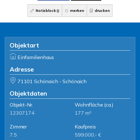
Notizblock (
)
merken
drucken
Objektart
Einfamilienhaus
Adresse
71101 Schönaich - Schönaich
Objektdaten
Objekt-Nr.
Wohnfläche
(ca.)
12307174
177 m²
Zimmer
Kaufpreis
7,5
599.000,- €