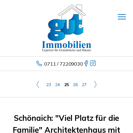
0711 / 72209030
23
24
25
26
27
Schönaich: "Viel Platz für die
Familie" Architektenhaus mit