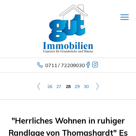
0711 / 72209030
26
27
28
29
30
"Herrliches Wohnen in ruhiger
Randlage von Thomashardt" Es