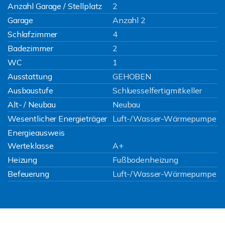
Anzahl Garage / Stellplatz
2
Garage
Anzahl 2
Schlafzimmer
4
Badezimmer
2
WC
1
Ausstattung
GEHOBEN
Ausbaustufe
Schluesselfertigmitkeller
Alt- / Neubau
Neubau
Wesentlicher Energieträger
Luft-/Wasser-Wärmepumpe
Energieausweis
Werteklasse
A+
Heizung
Fußbodenheizung
Befeuerung
Luft-/Wasser-Wärmepumpe