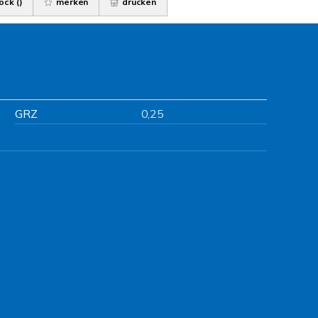
ock (
)
merken
drucken
GRZ
0,25