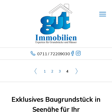
0711 / 72209030
1
2
3
4
Exklusives Baugrundstück in
Seenähe für Ihr