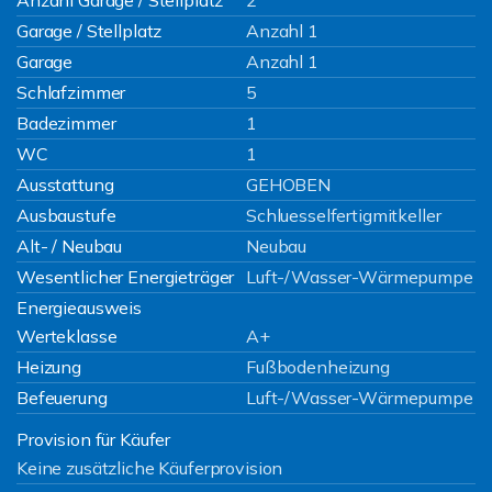
Anzahl Garage / Stellplatz
2
Garage / Stellplatz
Anzahl 1
Garage
Anzahl 1
Schlafzimmer
5
Badezimmer
1
WC
1
Ausstattung
GEHOBEN
Ausbaustufe
Schluesselfertigmitkeller
Alt- / Neubau
Neubau
Wesentlicher Energieträger
Luft-/Wasser-Wärmepumpe
Energieausweis
Werteklasse
A+
Heizung
Fußbodenheizung
Befeuerung
Luft-/Wasser-Wärmepumpe
Provision für Käufer
Keine zusätzliche Käuferprovision