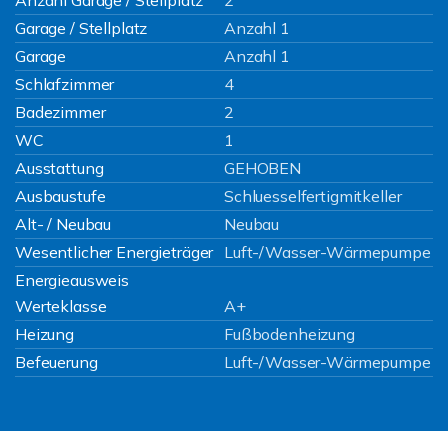
Anzahl Garage / Stellplatz
2
Garage / Stellplatz
Anzahl 1
Garage
Anzahl 1
Schlafzimmer
4
Badezimmer
2
WC
1
Ausstattung
GEHOBEN
Ausbaustufe
Schluesselfertigmitkeller
Alt- / Neubau
Neubau
Wesentlicher Energieträger
Luft-/Wasser-Wärmepumpe
Energieausweis
Werteklasse
A+
Heizung
Fußbodenheizung
Befeuerung
Luft-/Wasser-Wärmepumpe