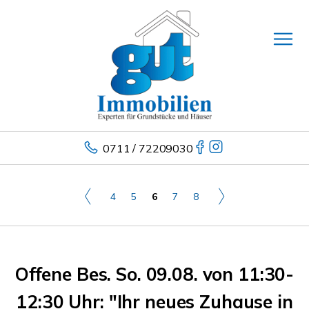
0711 / 72209030
4
5
6
7
8
Offene Bes. So. 09.08. von 11:30-
12:30 Uhr: "Ihr neues Zuhause in