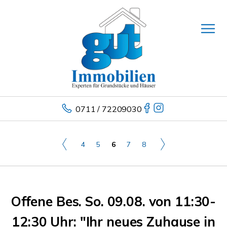
0711 / 72209030
4
5
6
7
8
Offene Bes. So. 09.08. von 11:30-
12:30 Uhr: "Ihr neues Zuhause in