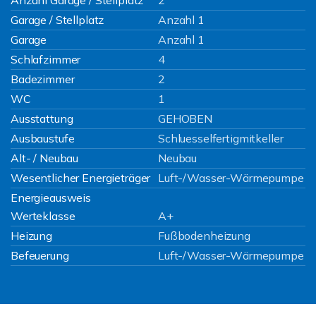
Anzahl Garage / Stellplatz
2
Garage / Stellplatz
Anzahl 1
Garage
Anzahl 1
Schlafzimmer
4
Badezimmer
2
WC
1
Ausstattung
GEHOBEN
Ausbaustufe
Schluesselfertigmitkeller
Alt- / Neubau
Neubau
Wesentlicher Energieträger
Luft-/Wasser-Wärmepumpe
Energieausweis
Werteklasse
A+
Heizung
Fußbodenheizung
Befeuerung
Luft-/Wasser-Wärmepumpe