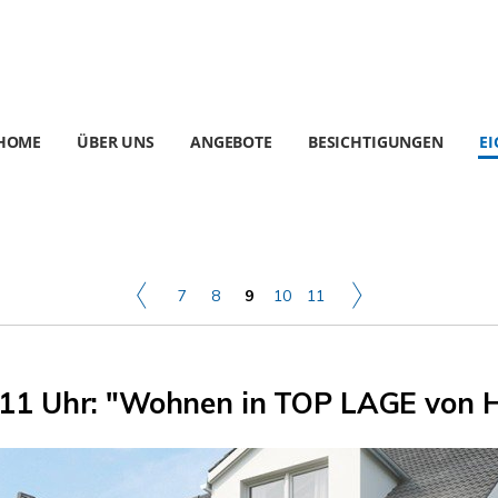
HOME
ÜBER UNS
ANGEBOTE
BESICHTIGUNGEN
E
7
8
9
10
11
0-11 Uhr: "Wohnen in TOP LAGE von 