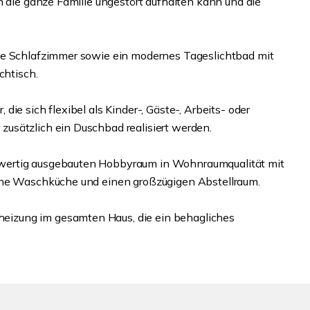
h die ganze Familie ungestört aufhalten kann und die
ne Schlafzimmer sowie ein modernes Tageslichtbad mit
htisch.
ie sich flexibel als Kinder-, Gäste-, Arbeits- oder
usätzlich ein Duschbad realisiert werden.
wertig ausgebauten Hobbyraum in Wohnraumqualität mit
ine Waschküche und einen großzügigen Abstellraum.
izung im gesamten Haus, die ein behagliches