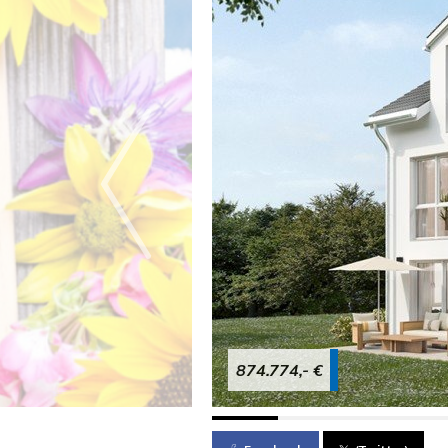
874.774,- €