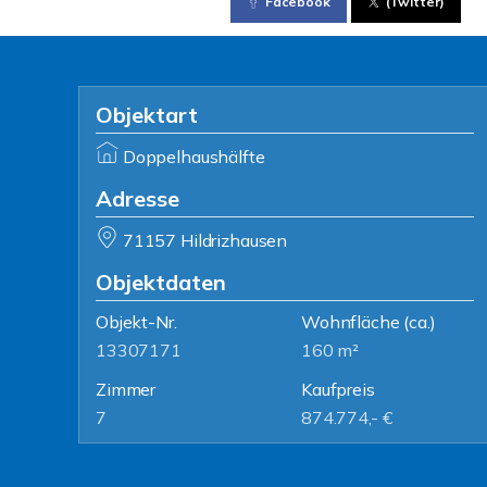
Facebook
(Twitter)
Objektart
Doppelhaushälfte
Adresse
71157 Hildrizhausen
Objektdaten
Objekt-Nr.
Wohnfläche
(ca.)
13307171
160 m²
Zimmer
Kaufpreis
7
874.774,- €