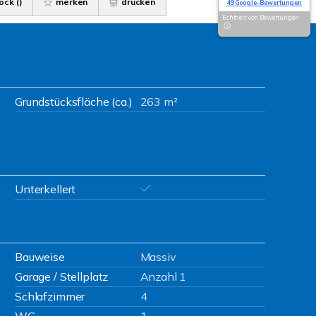
ock (
)
merken
drucken
49 Google-Bewertungen
Echtheit von Bewertungen
Grundstücksfläche (ca.)
263 m²
Unterkellert
Bauweise
Massiv
Garage / Stellplatz
Anzahl 1
Schlafzimmer
4