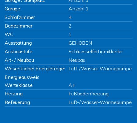
Garage / Stellplatz
Anzahl 1
Garage
Anzahl 1
Schlafzimmer
4
Badezimmer
2
WC
1
Ausstattung
GEHOBEN
Ausbaustufe
Schluesselfertigmitkeller
Alt- / Neubau
Neubau
Wesentlicher Energieträger
Luft-/Wasser-Wärmepumpe
Energieausweis
Werteklasse
A+
Heizung
Fußbodenheizung
Befeuerung
Luft-/Wasser-Wärmepumpe