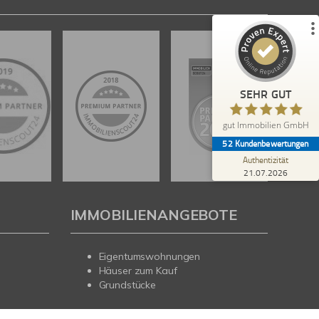
49
3
1
Bewertungen von
Bewertungen auf
anderen Quelle
ProvenExpert.com
Blick aufs ProvenExpert-Profil werfen
SEHR GUT
Anonym
5,00
gut Immobilien GmbH
Sehr freundliche und kompetente Mitarbeiter.
52
Kundenbewertungen
Authentizität
21.07.2026
IMMOBILIENANGEBOTE
Eigentumswohnungen
Häuser zum Kauf
Grundstücke