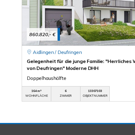
860.820,- €
Aidlingen / Deufringen
Gelegenheit für die junge Familie: "Herrliche
von Deufringen" Moderne DHH
Doppelhaushälfte
164 m²
6
13307103
WOHNFLÄCHE
ZIMMER
OBJEKTNUMMER