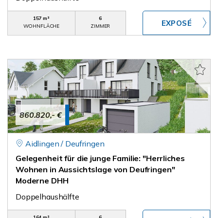
157 m²
6
WOHNFLÄCHE
ZIMMER
860.820,- €
Aidlingen / Deufringen
Gelegenheit für die junge Familie: "Herrliches
Wohnen in Aussichtslage von Deufringen"
Moderne DHH
Doppelhaushälfte
164 m²
6