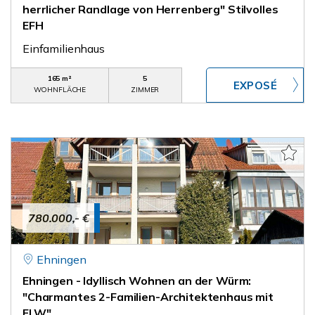
herrlicher Randlage von Herrenberg" Stilvolles
EFH
Einfamilienhaus
165 m²
5
WOHNFLÄCHE
ZIMMER
780.000,- €
Ehningen
Ehningen - Idyllisch Wohnen an der Würm:
"Charmantes 2-Familien-Architektenhaus mit
ELW"