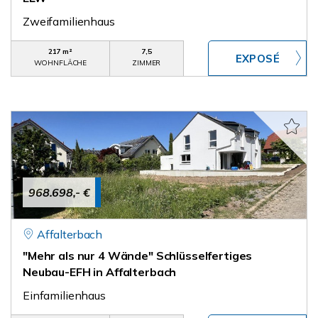
Zweifamilienhaus
217 m²
7,5
WOHNFLÄCHE
ZIMMER
968.698,- €
Affalterbach
"Mehr als nur 4 Wände" Schlüsselfertiges
Neubau-EFH in Affalterbach
Einfamilienhaus