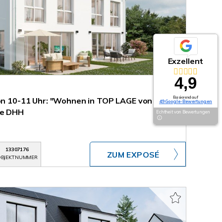
Exzellent
4,9
Basierend auf
von 10-11 Uhr: "Wohnen in TOP LAGE von
49 Google-Bewertungen
ve DHH
Echtheit von Bewertungen
13307176
ZUM EXPOSÉ
BJEKTNUMMER