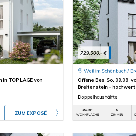
729.500,- €
Weil im Schönbuch / Br
en in TOP LAGE von
Offene Bes. So. 09.08. v
Breitenstein - hochwer
Doppelhaushälfte
161 m²
6
ZUM EXPOSÉ
WOHNFLÄCHE
ZIMMER
O