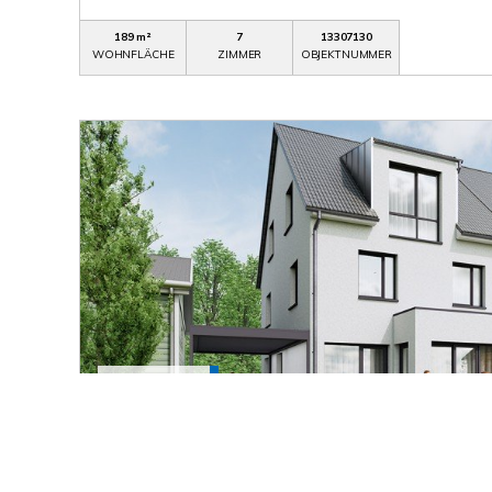
189 m²
7
13307130
WOHNFLÄCHE
ZIMMER
OBJEKTNUMMER
996.622,- €
Stuttgart / Möhringen
"Modernes + großzügiges Wohnen in beliebte