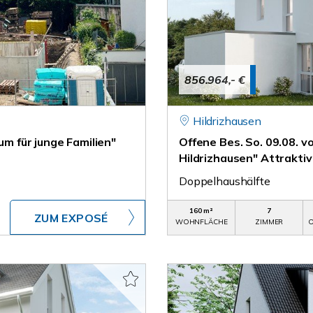
856.964,- €
Hildrizhausen
um für junge Familien"
Offene Bes. So. 09.08. 
Hildrizhausen" Attrakti
Doppelhaushälfte
160 m²
7
ZUM EXPOSÉ
WOHNFLÄCHE
ZIMMER
O