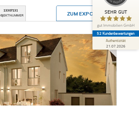
Blick aufs ProvenExpert-Profil werfen
SEHR GUT
13307131
ZUM EXPOSÉ
BJEKTNUMMER
Anonym
5,00
gut Immobilien GmbH
Sehr freundliche und kompetente Mitarbeiter.
52
Kundenbewertungen
Authentizität
21.07.2026
renberg-Affstätt - moderne DHH mit viel Platz