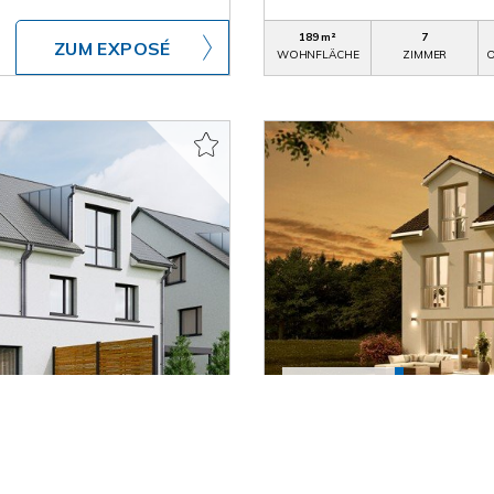
189 m²
7
ZUM EXPOSÉ
WOHNFLÄCHE
ZIMMER
O
771.878,- €
Herrenberg / Affstätt
r Lage" Attraktive DHH
Ihr Familienglück in Her