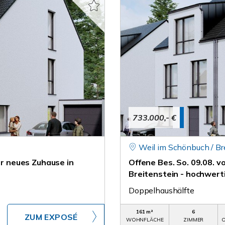
733.000,- €
Weil im Schönbuch / Br
hr neues Zuhause in
Offene Bes. So. 09.08. v
Breitenstein - hochwer
Doppelhaushälfte
161 m²
6
ZUM EXPOSÉ
WOHNFLÄCHE
ZIMMER
O