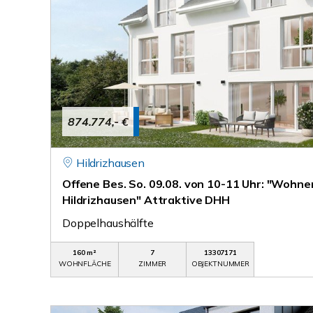
874.774,- €
Hildrizhausen
Offene Bes. So. 09.08. von 10-11 Uhr: "Wohn
Hildrizhausen" Attraktive DHH
Doppelhaushälfte
160 m²
7
13307171
WOHNFLÄCHE
ZIMMER
OBJEKTNUMMER