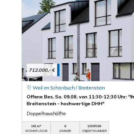
712.000,- €
Weil im Schönbuch / Breitenstein
Offene Bes. So. 09.08. von 11:30-12:30 Uhr: "I
Breitenstein - hochwertige DHH"
Doppelhaushälfte
161 m²
6
13307163
WOHNFLÄCHE
ZIMMER
OBJEKTNUMMER