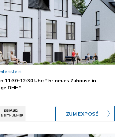
eitenstein
on 11:30-12:30 Uhr: "Ihr neues Zuhause in
tige DHH"
13307152
ZUM EXPOSÉ
BJEKTNUMMER