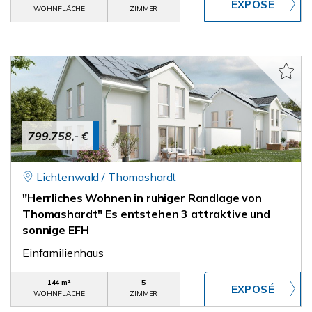
WOHNFLÄCHE
ZIMMER
799.758,- €
Lichtenwald / Thomashardt
"Herrliches Wohnen in ruhiger Randlage von
Thomashardt" Es entstehen 3 attraktive und
sonnige EFH
Einfamilienhaus
144 m²
5
WOHNFLÄCHE
ZIMMER