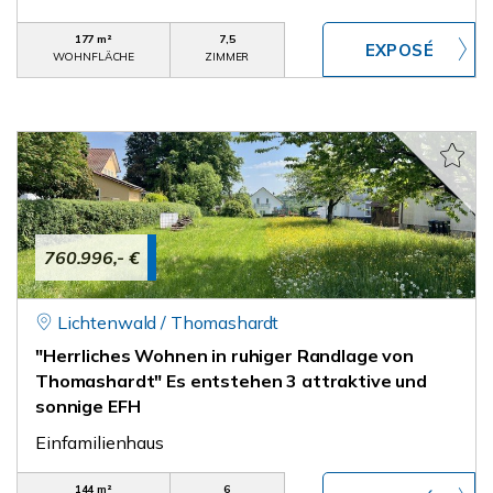
177 m²
7,5
WOHNFLÄCHE
ZIMMER
760.996,- €
Lichtenwald / Thomashardt
"Herrliches Wohnen in ruhiger Randlage von
Thomashardt" Es entstehen 3 attraktive und
sonnige EFH
Einfamilienhaus
144 m²
6