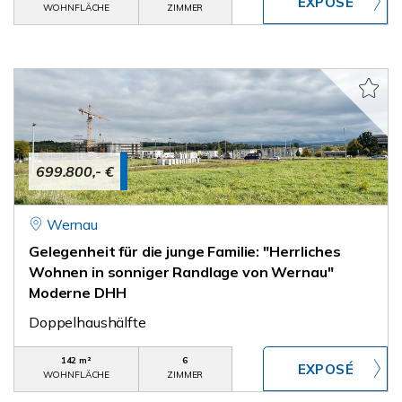
WOHNFLÄCHE
ZIMMER
699.800,- €
Wernau
Gelegenheit für die junge Familie: "Herrliches
Wohnen in sonniger Randlage von Wernau"
Moderne DHH
Doppelhaushälfte
142 m²
6
WOHNFLÄCHE
ZIMMER