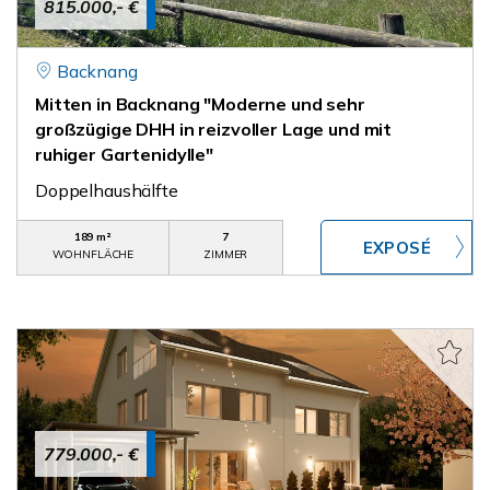
815.000,- €
Backnang
Mitten in Backnang "Moderne und sehr
großzügige DHH in reizvoller Lage und mit
ruhiger Gartenidylle"
Doppelhaushälfte
189 m²
7
WOHNFLÄCHE
ZIMMER
779.000,- €