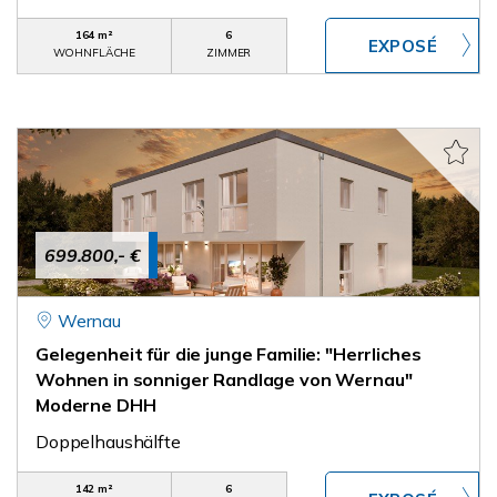
164 m²
6
WOHNFLÄCHE
ZIMMER
699.800,- €
Wernau
Gelegenheit für die junge Familie: "Herrliches
Wohnen in sonniger Randlage von Wernau"
Moderne DHH
Doppelhaushälfte
142 m²
6