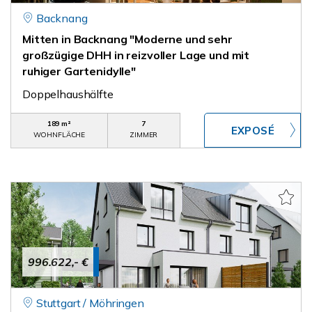
Backnang
Mitten in Backnang "Moderne und sehr
großzügige DHH in reizvoller Lage und mit
ruhiger Gartenidylle"
Doppelhaushälfte
189 m²
7
WOHNFLÄCHE
ZIMMER
996.622,- €
Stuttgart / Möhringen