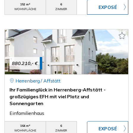
152 m²
6
WOHNFLÄCHE
ZIMMER
880.210,- €
Herrenberg / Affstätt
Ihr Familienglück in Herrenberg-Affstätt -
großzügiges EFH mit viel Platz und
Sonnengarten
Einfamilienhaus
164 m²
6
WOHNFLÄCHE
ZIMMER