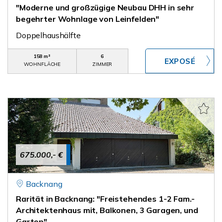
"Moderne und großzügige Neubau DHH in sehr
begehrter Wohnlage von Leinfelden"
Doppelhaushälfte
158 m²
6
WOHNFLÄCHE
ZIMMER
675.000,- €
Backnang
Rarität in Backnang: "Freistehendes 1-2 Fam.-
Architektenhaus mit, Balkonen, 3 Garagen, und
Garten"