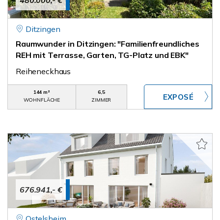
480.000,- €
Ditzingen
Raumwunder in Ditzingen: "Familienfreundliches
REH mit Terrasse, Garten, TG-Platz und EBK"
Reiheneckhaus
144 m²
6,5
WOHNFLÄCHE
ZIMMER
676.941,- €
Ostelsheim