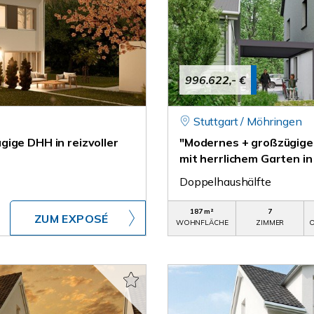
996.622,- €
Stuttgart / Möhringen
ige DHH in reizvoller
"Modernes + großzügige
mit herrlichem Garten i
Doppelhaushälfte
187 m²
7
ZUM EXPOSÉ
WOHNFLÄCHE
ZIMMER
O