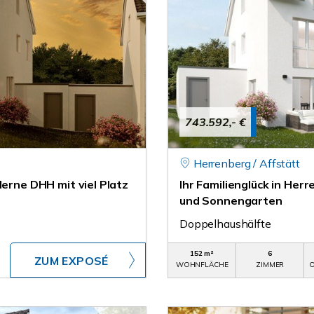
743.592,- €
Herrenberg / Affstätt
derne DHH mit viel Platz
Ihr Familienglück in Her
und Sonnengarten
Doppelhaushälfte
152 m²
6
ZUM EXPOSÉ
WOHNFLÄCHE
ZIMMER
O