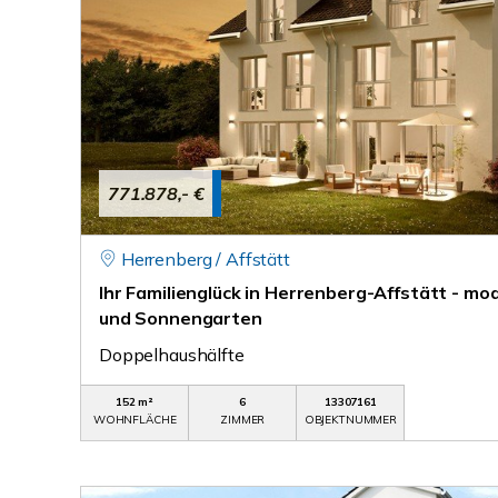
771.878,- €
Herrenberg / Affstätt
Ihr Familienglück in Herrenberg-Affstätt - mo
und Sonnengarten
Doppelhaushälfte
152 m²
6
13307161
WOHNFLÄCHE
ZIMMER
OBJEKTNUMMER