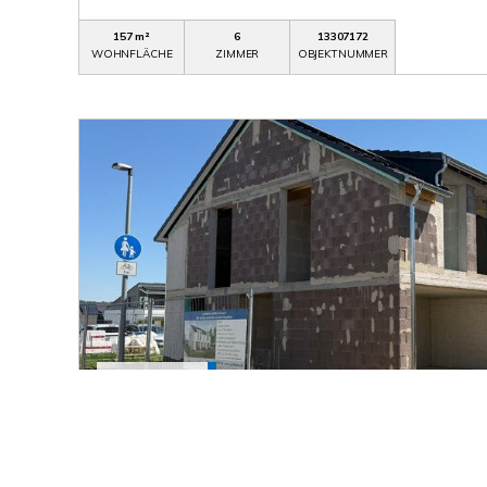
157 m²
6
13307172
WOHNFLÄCHE
ZIMMER
OBJEKTNUMMER
798.000,- €
Gärtringen
"Mit Bau begonnen - Einzug Frühjahr 2027!" H