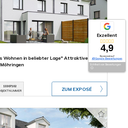
Exzellent
4,9
Basierend auf
s Wohnen in beliebter Lage" Attraktive DHH
49 Google-Bewertungen
n Möhringen
Echtheit von Bewertungen
13307102
ZUM EXPOSÉ
BJEKTNUMMER