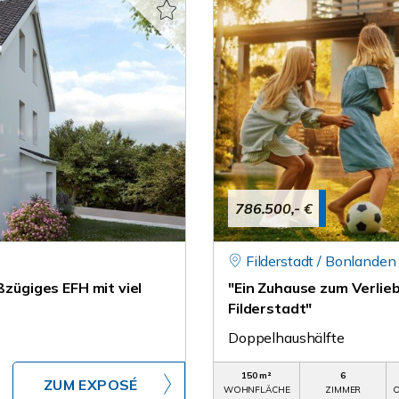
786.500,- €
Filderstadt / Bonlanden
ßzügiges EFH mit viel
"Ein Zuhause zum Verlie
Filderstadt"
Doppelhaushälfte
150 m²
6
ZUM EXPOSÉ
WOHNFLÄCHE
ZIMMER
O