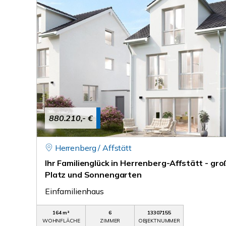
880.210,- €
Herrenberg / Affstätt
Ihr Familienglück in Herrenberg-Affstätt - gro
Platz und Sonnengarten
Einfamilienhaus
164 m²
6
13307155
WOHNFLÄCHE
ZIMMER
OBJEKTNUMMER