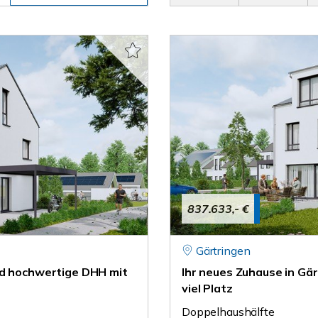
837.633,- €
Gärtringen
nd hochwertige DHH mit
Ihr neues Zuhause in Gä
viel Platz
Doppelhaushälfte