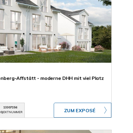
renberg-Affstätt - moderne DHH mit viel Platz
13307156
ZUM EXPOSÉ
BJEKTNUMMER