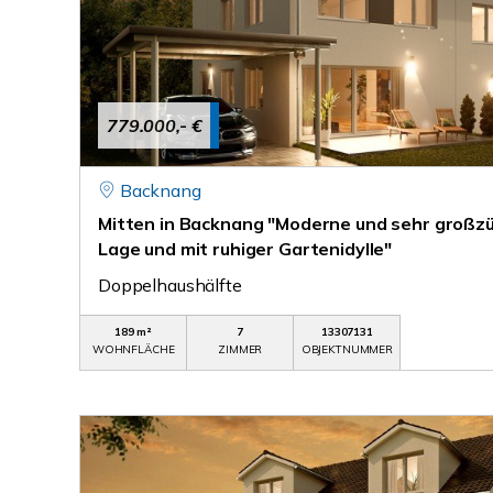
779.000,- €
Backnang
Mitten in Backnang "Moderne und sehr großzüg
Lage und mit ruhiger Gartenidylle"
Doppelhaushälfte
189 m²
7
13307131
WOHNFLÄCHE
ZIMMER
OBJEKTNUMMER