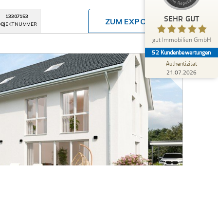
Blick aufs ProvenExpert-Profil werfen
SEHR GUT
13307153
ZUM EXPOSÉ
BJEKTNUMMER
Anonym
5,00
gut Immobilien GmbH
Sehr freundliche und kompetente Mitarbeiter.
52
Kundenbewertungen
Authentizität
21.07.2026
en
e Neubau DHH in sehr begehrter Wohnlage