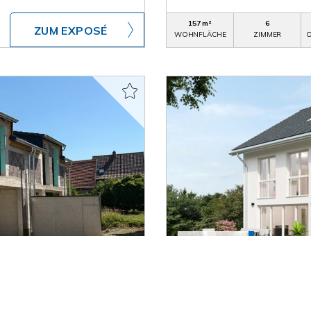
157 m²
6
ZUM EXPOSÉ
WOHNFLÄCHE
ZIMMER
O
920.138,- €
Leinfelden-Echterding
ochwertige DHH in
"Moderne und großzügig