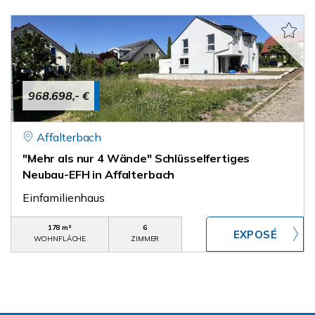
968.698,- €
Affalterbach
"Mehr als nur 4 Wände" Schlüsselfertiges
Neubau-EFH in Affalterbach
Einfamilienhaus
178 m²
6
WOHNFLÄCHE
ZIMMER