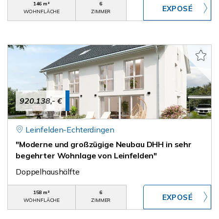
146 m²
6
WOHNFLÄCHE
ZIMMER
920.138,- €
Leinfelden-Echterdingen
"Moderne und großzügige Neubau DHH in sehr
begehrter Wohnlage von Leinfelden"
Doppelhaushälfte
158 m²
6
WOHNFLÄCHE
ZIMMER