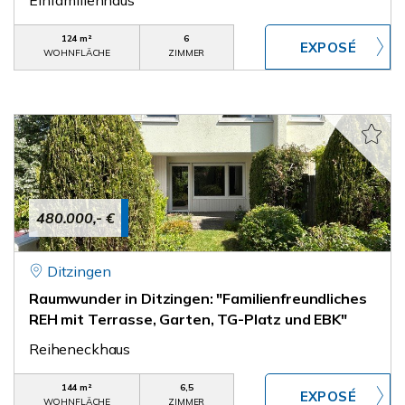
Einfamilienhaus
124 m²
6
WOHNFLÄCHE
ZIMMER
480.000,- €
Ditzingen
Raumwunder in Ditzingen: "Familienfreundliches
REH mit Terrasse, Garten, TG-Platz und EBK"
Reiheneckhaus
144 m²
6,5
WOHNFLÄCHE
ZIMMER