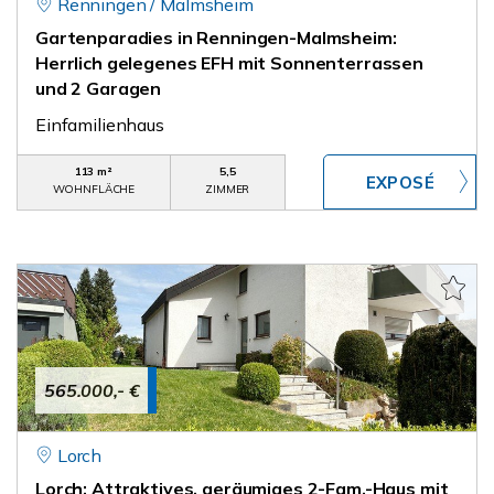
Renningen / Malmsheim
Gartenparadies in Renningen-Malmsheim:
Herrlich gelegenes EFH mit Sonnenterrassen
und 2 Garagen
Einfamilienhaus
113 m²
5,5
WOHNFLÄCHE
ZIMMER
565.000,- €
Lorch
Lorch: Attraktives, geräumiges 2-Fam.-Haus mit