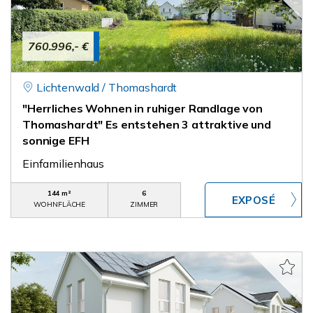
760.996,- €
Lichtenwald / Thomashardt
"Herrliches Wohnen in ruhiger Randlage von
Thomashardt" Es entstehen 3 attraktive und
sonnige EFH
Einfamilienhaus
144 m²
6
WOHNFLÄCHE
ZIMMER