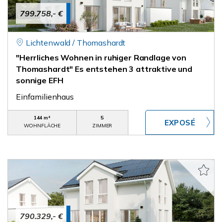
799.758,- €
Lichtenwald / Thomashardt
"Herrliches Wohnen in ruhiger Randlage von
Thomashardt" Es entstehen 3 attraktive und
sonnige EFH
Einfamilienhaus
144 m²
5
WOHNFLÄCHE
ZIMMER
790.329,- €