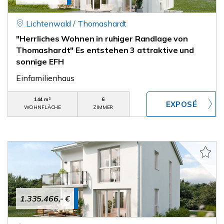
Lichtenwald / Thomashardt
"Herrliches Wohnen in ruhiger Randlage von
Thomashardt" Es entstehen 3 attraktive und
sonnige EFH
Einfamilienhaus
144 m²
6
WOHNFLÄCHE
ZIMMER
1.335.466,- €