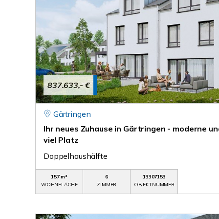
837.633,- €
Gärtringen
Ihr neues Zuhause in Gärtringen - moderne u
viel Platz
Doppelhaushälfte
157 m²
6
13307153
WOHNFLÄCHE
ZIMMER
OBJEKTNUMMER