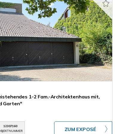
reistehendes 1-2 Fam.-Architektenhaus mit,
d Garten"
12307160
ZUM EXPOSÉ
BJEKTNUMMER