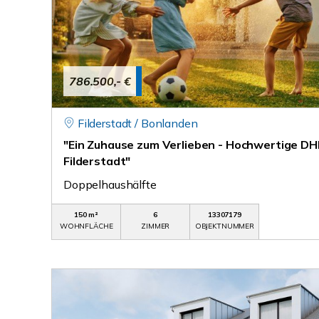
786.500,- €
Filderstadt / Bonlanden
"Ein Zuhause zum Verlieben - Hochwertige DH
Filderstadt"
Doppelhaushälfte
150 m²
6
13307179
WOHNFLÄCHE
ZIMMER
OBJEKTNUMMER