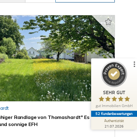
Kundenbewertungen und Erfahrungen zu
gut Immobilien GmbH
%
100
SEHR GUT
Empfehlungen auf
ProvenExpert.com
5,00
/
4,89
49
3
1
Bewertungen von
Bewertungen auf
anderen Quelle
ProvenExpert.com
Blick aufs ProvenExpert-Profil werfen
SEHR GUT
Anonym
5,00
gut Immobilien GmbH
ardt
Sehr freundliche und kompetente Mitarbeiter.
52
Kundenbewertungen
ruhiger Randlage von Thomashardt" Es
Authentizität
und sonnige EFH
21.07.2026