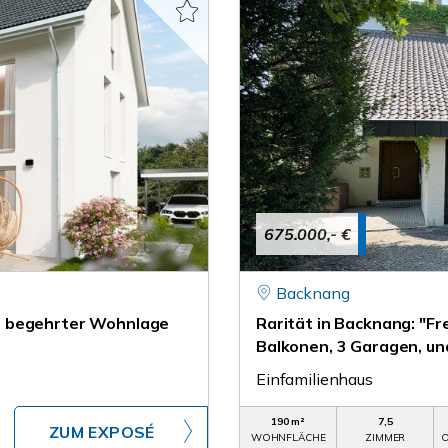
675.000,- €
Backnang
r begehrter Wohnlage
Rarität in Backnang: "F
Balkonen, 3 Garagen, un
Einfamilienhaus
190 m²
7,5
ZUM EXPOSÉ
WOHNFLÄCHE
ZIMMER
O