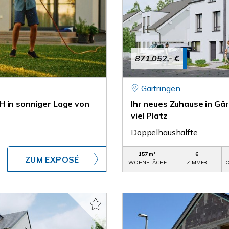
871.052,- €
Gärtringen
H in sonniger Lage von
Ihr neues Zuhause in Gä
viel Platz
Doppelhaushälfte
157 m²
6
ZUM EXPOSÉ
WOHNFLÄCHE
ZIMMER
O