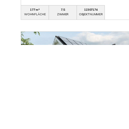
177 m²
7,5
12307174
WOHNFLÄCHE
ZIMMER
OBJEKTNUMMER
799.758,- €
Lichtenwald / Thomashardt
"Herrliches Wohnen in ruhiger Randlage von