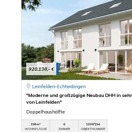
920.138,- €
Leinfelden-Echterdingen
"Moderne und großzügige Neubau DHH in seh
von Leinfelden"
Doppelhaushälfte
158 m²
6
13307154
WOHNFLÄCHE
ZIMMER
OBJEKTNUMMER