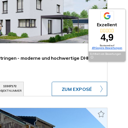
Exzellent
4,9
Basierend auf
49 Google-Bewertungen
Echtheit von Bewertungen
rtringen - moderne und hochwertige DHH mit
13307172
ZUM EXPOSÉ
BJEKTNUMMER