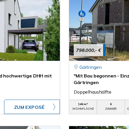
798.000,- €
Gärtringen
nd hochwertige DHH mit
"Mit Bau begonnen - Ein
Gärtringen
Doppelhaushälfte
146 m²
6
ZUM EXPOSÉ
WOHNFLÄCHE
ZIMMER
O