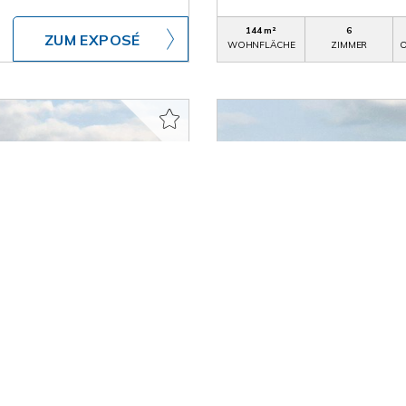
144 m²
6
ZUM EXPOSÉ
WOHNFLÄCHE
ZIMMER
O
790.329,- €
Lichtenwald / Thomash
 Thomashardt" Es
"Herrliches Wohnen in 