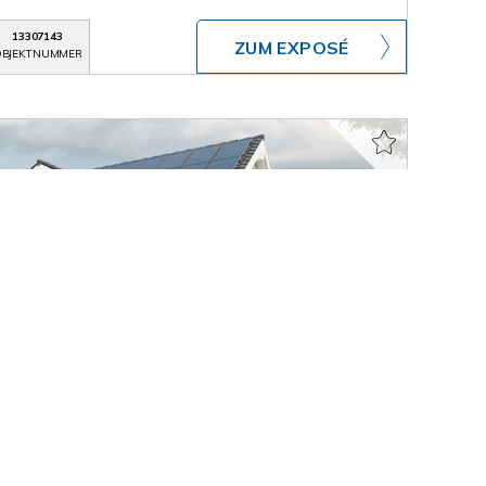
13307143
ZUM EXPOSÉ
BJEKTNUMMER
ardt
ruhiger Randlage von Thomashardt" Es