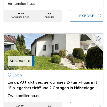
Einfamilienhaus
113 m²
5,5
WOHNFLÄCHE
ZIMMER
565.000,- €
Lorch
Lorch: Attraktives, geräumiges 2-Fam.-Haus mit
"Einliegerbereich" und 2 Garagen in Höhenlage
Zweifamilienhaus
184 m²
6,5