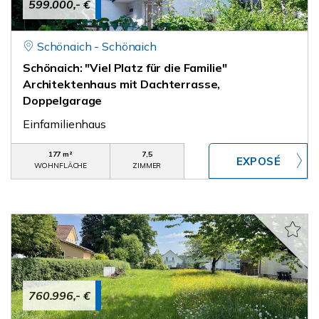
599.000,- €
Schönaich - Schönaich
Schönaich: "Viel Platz für die Familie"
Architektenhaus mit Dachterrasse,
Doppelgarage
Einfamilienhaus
177 m²
7,5
WOHNFLÄCHE
ZIMMER
760.996,- €