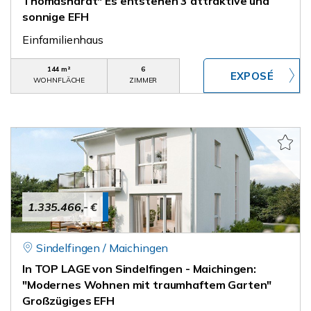
Thomashardt" Es entstehen 3 attraktive und
sonnige EFH
Einfamilienhaus
144 m²
6
WOHNFLÄCHE
ZIMMER
1.335.466,- €
Sindelfingen / Maichingen
In TOP LAGE von Sindelfingen - Maichingen:
"Modernes Wohnen mit traumhaftem Garten"
Großzügiges EFH