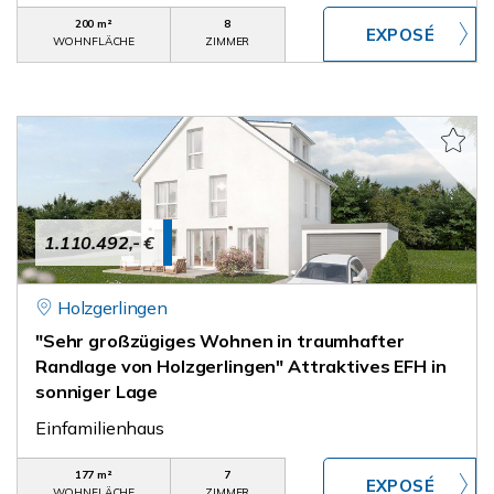
200 m²
8
WOHNFLÄCHE
ZIMMER
1.110.492,- €
Holzgerlingen
"Sehr großzügiges Wohnen in traumhafter
Randlage von Holzgerlingen" Attraktives EFH in
sonniger Lage
Einfamilienhaus
177 m²
7
WOHNFLÄCHE
ZIMMER