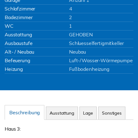
Garage
Anzahl 1
Schlafzimmer
4
Badezimmer
2
WC
1
Ausstattung
GEHOBEN
Ausbaustufe
Schluesselfertigmitkeller
Alt- / Neubau
Neubau
Befeuerung
Luft-/Wasser-Wärmepumpe
Heizung
Fußbodenheizung
Beschreibung
Ausstattung
Lage
Sonstiges
Haus 3: