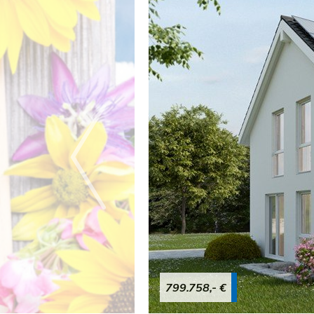
799.758,- €