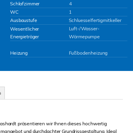
Schlafzimmer
4
WC
1
Ausbaustufe
Schluesselfertigmitkeller
Luft-/Wasser-
Wesentlicher
Energieträger
Wärmepumpe
Heizung
Fußbodenheizung
s
ashardt präsentieren wir Ihnen dieses hochwertig
mangebot und durchdachter Grundrissgestaltung. Ideal