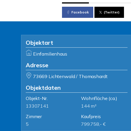
Facebook
(Twitter)
Objektart
Einfamilienhaus
Adresse
73669 Lichtenwald / Thomashardt
Objektdaten
Objekt-Nr.
Wohnfläche
(ca.)
13307141
144 m²
Zimmer
Kaufpreis
5
799.758,- €