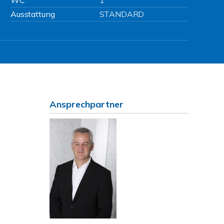
WC
1
Ausstattung
STANDARD
Ansprechpartner