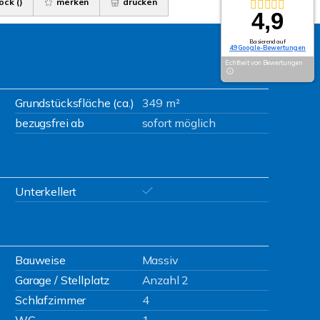
ock (
)
merken
drucken
4,9
Basierend auf
49 Google-Bewertungen
Echtheit von Bewertungen
Grundstücksfläche (ca.)
349 m²
bezugsfrei ab
sofort möglich
Unterkellert
Bauweise
Massiv
Garage / Stellplatz
Anzahl 2
Schlafzimmer
4