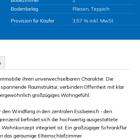
Badezimmer
2
Bodenbelag
Fliesen, Teppich
Provision für Käufer
3,57 % inkl. MwSt.
s
r Immobilie ihren unverwechselbaren Charakter. Die
pannende Raumstruktur, verbinden Offenheit mit klar
ßergewöhnlich großzügiges Wohngefühl.
r den Windfang in den zentralen Essbereich - den
renzend befindet sich die hochwertig ausgestattete
 Wohnkonzept integriert ist. Ein großzügiger Schrankflur
in das geräumige Elternschlafzimmer.