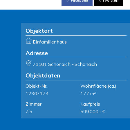
Facebook
(Twitter)
Objektart
Einfamilienhaus
Adresse
71101 Schönaich - Schönaich
Objektdaten
Objekt-Nr.
Wohnfläche
(ca.)
12307174
177 m²
Zimmer
Kaufpreis
7,5
599.000,- €