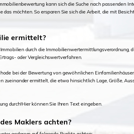
 Immobilienbewertung kann sich die Suche nach passenden In
ie das möchten. So ersparen Sie sich die Arbeit, die mit Besic
ie ermittelt?
 Immobilien durch die Immobilienwertermittlungsverordnung, di
Ertrags- oder Vergleichswertverfahren.
Methode bei der Bewertung von gewöhnlichen Einfamilienhäuse
n zueinander ermittelt, die etwa hinsichtlich Lage, Größe, A
lung durch!Hier können Sie Ihren Text eingeben.
 des Maklers achten?
 unter anderem auf folgende Punkte achten: